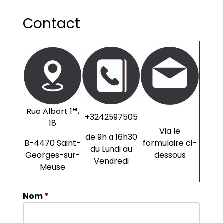
Contact
er
Rue Albert 1
,
+3242597505
18
Via le
de 9h a 16h30
B-4470 Saint-
formulaire ci-
du Lundi au
Georges-sur-
dessous
Vendredi
Meuse
Nom
*